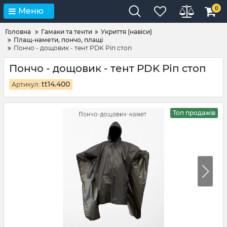
0
Меню
Головна
Гамаки та тенти
Укриття (навіси)
Плащ-намети, пончо, плащі
Пончо - дощовик - тент PDK Ріп стоп
Пончо - дощовик - тент PDK Ріп стоп
tt14.400
Артикул:
Топ продажів