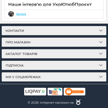
Наше інтерв'ю для УкрЮтюбПроєкт
26 10 2023
0
Berloga
Цього разу до нас на виробництво, завітала
знімальна група проекту Крафтові Мандри,
з ютуб каналу УкрЮтубПроєкт.
КОНТАКТИ
ПРО МАГАЗИН
КАТАЛОГ ТОВАРІВ
ПІДПИСКА
МИ У СОЦМЕРЕЖАХ:
© 2026
Інтернет-магазин на