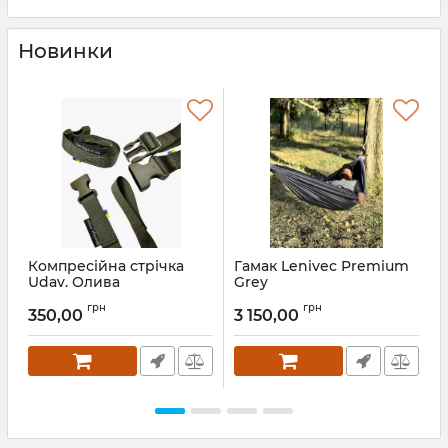
Новинки
Компресійна стрічка
Гамак Lenivec Premium
Г
Udav. Олива
Grey
з
грн
грн
350,00
3 150,00