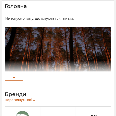
Головна
Ми існуємо тому, що існують такі, як ми.
+
Бренди
Переглянути всі
Під час походів або вилазок (вихід на 2-3 дні) та в процесі
використання стандартного похідного спорядження, були