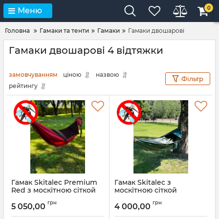
0
Меню
Головна
Гамаки та тенти
Гамаки
Гамаки двошарові
Гамаки двошарові 4 відтяжки
замовчуванням
ціною
назвою
Фільтр
рейтингу
Гамак Skitalec Premium
Гамак Skitalec з
Red з москітною сіткой
москітною сіткой
Артикул:
gm39.1300
грн
грн
5 050,00
4 000,00