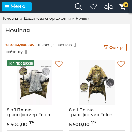
0
Меню
Головна
Додаткове спорядження
Ночівля
Ночівля
замовчуванням
ціною
назвою
Фільтр
рейтингу
Топ продажів
8 в 1 Пончо
8 в 1 Пончо
трансформер Felon
трансформер Felon
Army (Мультікам -
Army (Мультікам - Омні
грн
грн
Мультікам Алпайн)
Хіт)
5 500,00
5 500,00
Артикул:
fn.60.1200