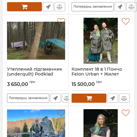
Попереднє замовлення
Утеплений підгамачник
Комплект 18 в 1 Пончо
(underquilt) Podklad
Felon Urban + Жилет
трансформер Berloga
Артикул:
pg42.1000
грн
грн
Wing
3 650,00
15 500,00
Артикул:
fn70.1280.uw
Попереднє замовлення