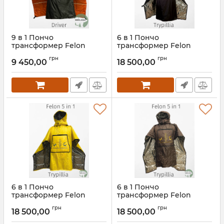
9 в 1 Пончо
6 в 1 Пончо
трансформер Felon
трансформер Felon
Driver
Trypillya Black
грн
грн
9 450,00
18 500,00
Артикул:
fn50.980.d
Артикул:
fn50.980.u.tr_black
6 в 1 Пончо
6 в 1 Пончо
трансформер Felon
трансформер Felon
Trypillya Yellow
Trypillya Brown
грн
грн
18 500,00
18 500,00
Артикул:
fn50.980.u.tr_yellow
Артикул:
fn50.980.u.tr_brown