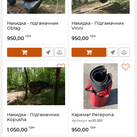
Накидка - підгамачник
Накидка - Підгамачник
Oblag
Vinni
Артикул:
pg10.250
Артикул:
pg8.200
грн
грн
950,00
950,00
Накидка - Підгамачник
Каремат Perepona
Kopusha
Артикул:
ac10.350
Артикул:
pg12.250
грн
грн
1 050,00
950,00