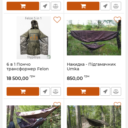
6 в 1 Пончо
Накидка - Підгамачник
трансформер Felon
Umka
Trypillya Khaki
Артикул:
pg7.200
грн
грн
18 500,00
850,00
Артикул:
fn50.980.u.tr_khaki