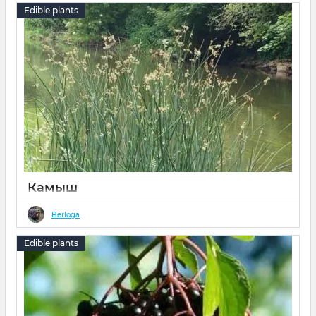
Edible plants
Камыш
13 02 2022
0
Berloga
Edible plants