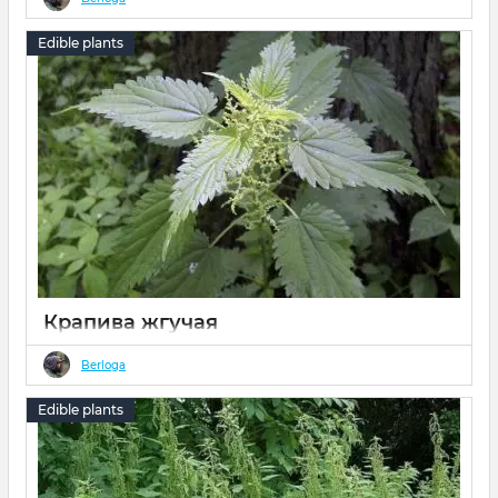
Edible plants
Крапива жгучая
13 02 2022
0
Berloga
крапива, жалюга, жгучка, жалива, жегала, стреканка,
стрекава, костырка, кострика, спорекуша, ветрень,
Edible plants
серипалакс, сейзир, кирткен , егиндж, тчинтчари ,
поцелуй холостяка