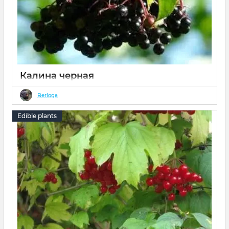
Калина черная
13 02 2022
0
Berloga
Небольшой кустарник с компактной кроной,
быстрорастущий. Цветет многочисленными кремово-
Edible plants
белыми щитковыми соцветиями, цветение
продолжительно (около 3-х недель). Листья овальные,
морщинистые длинные. Плод - костянка, сначала зеленая,
перед созреванием ярко-красная, затем - черная