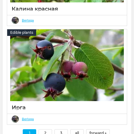
Калина красная
13 02 2022
0
Berloga
снежки, каленина, лесная красавица.
Edible plants
Ирга
13 02 2022
0
Berloga
Ирга - кустарник или невысокое дерево семейства
розоцветных, с плодами темно-синего цвета с белесым
1
2
3
all
forward »