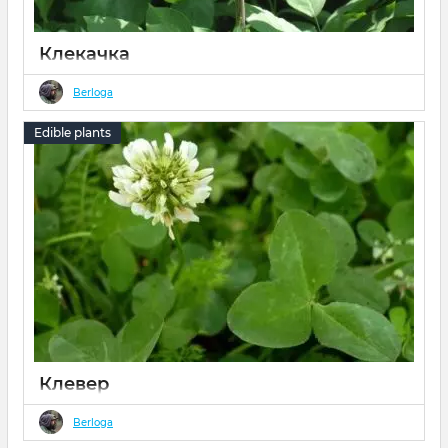
Клекачка
13 02 2022
0
Berloga
клокачка обыкновенная, стафилея пестрая, вздутый орех,
фисташковое дерево, орехоплодное дерево, виноградная
Edible plants
гроздь.
Клевер
13 02 2022
0
Berloga